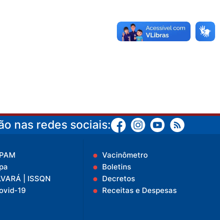
o nas redes sociais:
IPAM
Vacinômetro
pa
Boletins
LVARÁ | ISSQN
Decretos
ovid-19
Receitas e Despesas