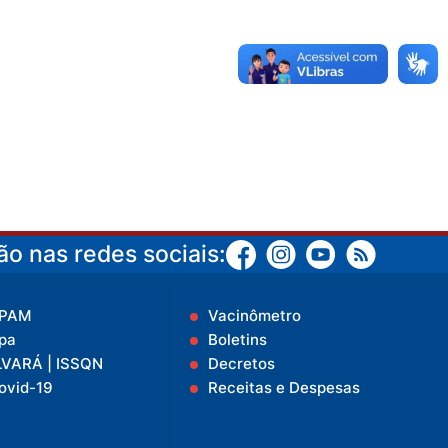
o nas redes sociais:
IPAM
Vacinômetro
pa
Boletins
LVARÁ | ISSQN
Decretos
ovid-19
Receitas e Despesas