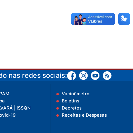
o nas redes sociais:
IPAM
Vacinômetro
pa
Boletins
LVARÁ | ISSQN
Decretos
ovid-19
Receitas e Despesas