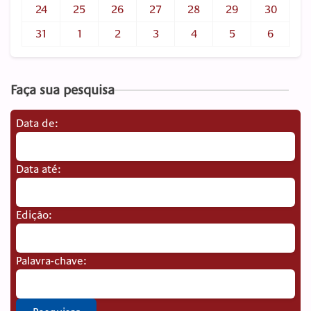
24
25
26
27
28
29
30
31
1
2
3
4
5
6
Faça sua pesquisa
Data de:
Data até:
Edição:
Palavra-chave: