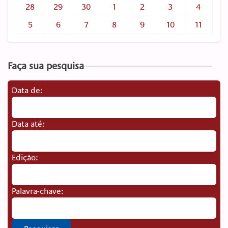
28
29
30
1
2
3
4
5
6
7
8
9
10
11
Faça sua pesquisa
Data de:
Data até:
Edição:
Palavra-chave: