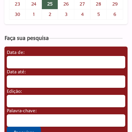
23
24
25
26
27
28
29
30
1
2
3
4
5
6
Faça sua pesquisa
Data de:
Data até:
Edição:
Palavra-chave: