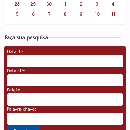
28
29
30
1
2
3
4
5
6
7
8
9
10
11
Faça sua pesquisa
Data de:
Data até:
Edição:
Palavra-chave: