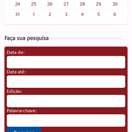
24
25
26
27
28
29
30
31
1
2
3
4
5
6
Faça sua pesquisa
Data de:
Data até:
Edição:
Palavra-chave: